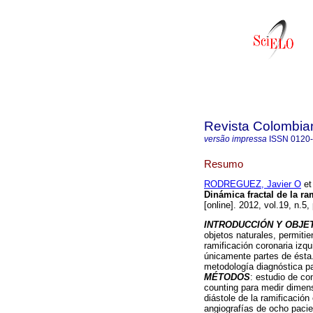
Revista Colombia
versão impressa
ISSN
0120
Resumo
RODREGUEZ, Javier O
et 
Dinámica fractal de la ra
[online]. 2012, vol.19, n.
INTRODUCCIÓN Y OBJE
objetos naturales, permitie
ramificación coronaria izqu
únicamente partes de ésta
metodología diagnóstica pa
MÉTODOS
: estudio de co
counting para medir dimens
diástole de la ramificación
angiografías de ocho pacie