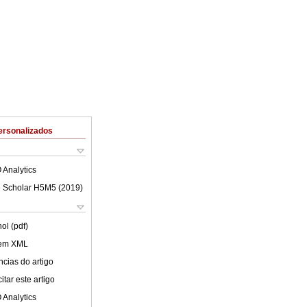
ersonalizados
 Analytics
 Scholar H5M5 (
2019
)
ol (pdf)
 em XML
cias do artigo
tar este artigo
 Analytics