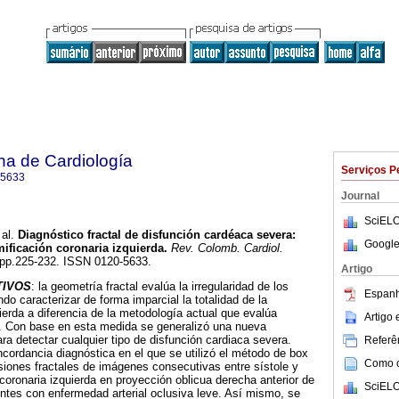
na de Cardiología
Serviços P
-5633
Journal
SciELO
al.
Diagnóstico fractal de disfunción cardéaca severa:
Google
mificación coronaria izquierda.
Rev. Colomb. Cardiol.
5, pp.225-232. ISSN 0120-5633.
Artigo
TIVOS
: la geometría fractal evalúa la irregularidad de los
Espanh
ndo caracterizar de forma imparcial la totalidad de la
ierda a diferencia de la metodología actual que evalúa
Artigo
. Con base en esta medida se generalizó una nueva
ra detectar cualquier tipo de disfunción cardiaca severa.
Referên
ncordancia diagnóstica en el que se utilizó el método de box
Como ci
iones fractales de imágenes consecutivas entre sístole y
 coronaria izquierda en proyección oblicua derecha anterior de
SciELO
ntes con enfermedad arterial oclusiva leve. Así mismo, se