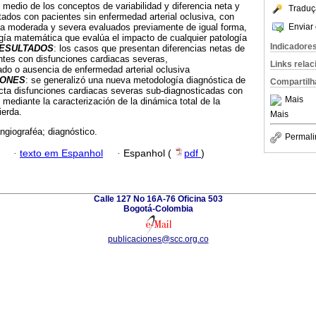
medio de los conceptos de variabilidad y diferencia neta y
Traduç
ados con pacientes sin enfermedad arterial oclusiva, con
Enviar 
iva moderada y severa evaluados previamente de igual forma,
gía matemática que evalúa el impacto de cualquier patología
Indicadore
ESULTADOS
: los casos que presentan diferencias netas de
ntes con disfunciones cardiacas severas,
Links rela
do o ausencia de enfermedad arterial oclusiva
IONES
: se generalizó una nueva metodología diagnóstica de
Compartilh
ecta disfunciones cardiacas severas sub-diagnosticadas con
Mais
mediante la caracterización de la dinámica total de la
ierda.
Mais
angiograféa; diagnóstico.
Permali
·
texto em Espanhol
·
Espanhol (
pdf
)
Calle 127 No 16A-76 Oficina 503
Bogotá-Colombia
publicaciones@scc.org.co