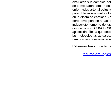
evaluaron sus cambios por 
se compararon estos result
enfermedad arterial oclus
para obtener una metodolo
en la dinámica cardiaca.
R
cero corresponden a pacie
independientemente del gra
diagnosticada.
CONCLUS
aplicación clínica que det
las metodologías actuales, 
ramificación coronaria izqu
Palavras-chave :
fractal; 
·
resumo em Inglês