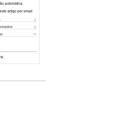
ão automática
este artigo por email
s
cionados
ar
nk