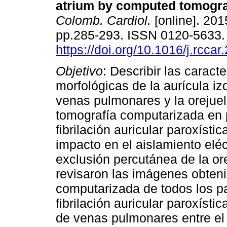
atrium by computed tomogr
Colomb. Cardiol.
[online]. 2015
pp.285-293. ISSN 0120-5633
https://doi.org/10.1016/j.rcca
Objetivo
: Describir las caracte
morfológicas de la aurícula iz
venas pulmonares y la orejue
tomografía computarizada en 
fibrilación auricular paroxísti
impacto en el aislamiento elé
exclusión percutánea de la or
revisaron las imágenes obten
computarizada de todos los p
fibrilación auricular paroxísti
de venas pulmonares entre el 