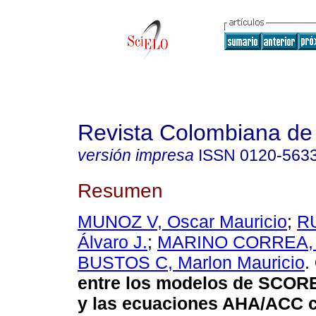
Revista Colombiana de 
versión impresa
ISSN
0120-563
Resumen
MUNOZ V, Oscar Mauricio
;
R
Álvaro J.
;
MARINO CORREA, A
BUSTOS C, Marlon Mauricio
.
entre los modelos de SCOR
y las ecuaciones AHA/ACC