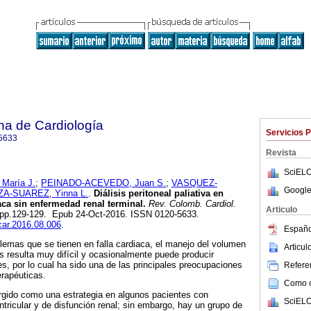
na de Cardiología
Servicios 
5633
Revista
SciELO
aría J.
;
PEINADO-ACEVEDO, Juan S.
;
VASQUEZ-
Google
A-SUAREZ, Yinna L.
.
Diálisis peritoneal paliativa en
aca sin enfermedad renal terminal.
Rev. Colomb. Cardiol.
Articulo
.2, pp.129-129. Epub 24-Oct-2016. ISSN 0120-5633.
ccar.2016.08.006
.
Españo
lemas que se tienen en falla cardiaca, el manejo del volumen
Articu
s resulta muy difícil y ocasionalmente puede producir
es, por lo cual ha sido una de las principales preocupaciones
Referen
erapéuticas.
Como ci
surgido como una estrategia en algunos pacientes con
SciELO
ntricular y de disfunción renal; sin embargo, hay un grupo de