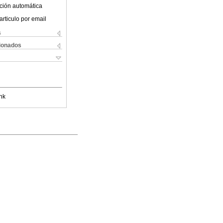
ción automática
articulo por email
s
cionados
nk