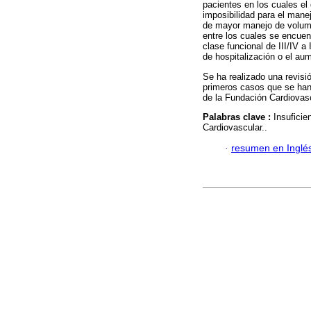
pacientes en los cuales el 
imposibilidad para el mane
de mayor manejo de volumen
entre los cuales se encuen
clase funcional de III/IV a 
de hospitalización o el aum
Se ha realizado una revisi
primeros casos que se han 
de la Fundación Cardiovas
Palabras clave :
Insuficie
Cardiovascular..
·
resumen en Inglé