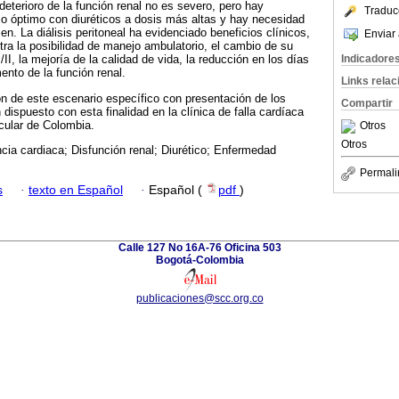
deterioro de la función renal no es severo, pero hay
Traduc
jo óptimo con diuréticos a dosis más altas y hay necesidad
. La diálisis peritoneal ha evidenciado beneficios clínicos,
Enviar 
tra la posibilidad de manejo ambulatorio, el cambio de su
Indicadore
I/II, la mejoría de la calidad de vida, la reducción en los días
ento de la función renal.
Links rela
ón de este escenario específico con presentación de los
Compartir
dispuesto con esta finalidad en la clínica de falla cardíaca
cular de Colombia.
Otros
Otros
ncia cardiaca; Disfunción renal; Diurético; Enfermedad
Permali
s
·
texto en Español
·
Español (
pdf
)
Calle 127 No 16A-76 Oficina 503
Bogotá-Colombia
publicaciones@scc.org.co