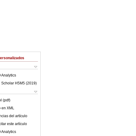
Personalizados
 Analytics
 Scholar H5M5 (
2019
)
l (pdf)
lo en XML
cias del artículo
tar este artículo
 Analytics