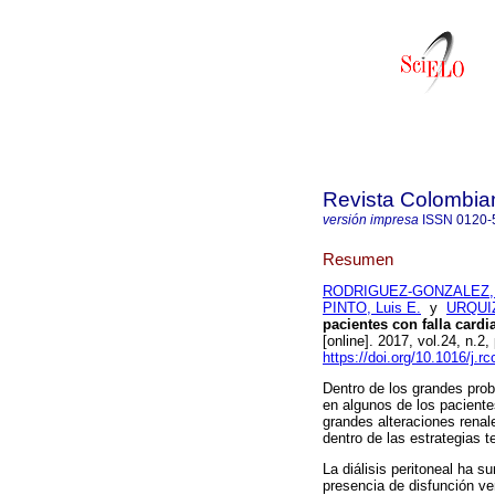
Revista Colombia
versión impresa
ISSN
0120-
Resumen
RODRIGUEZ-GONZALEZ, M
PINTO, Luis E.
y
URQUIZ
pacientes con falla cardi
[online]. 2017, vol.24, n
https://doi.org/10.1016/j.r
Dentro de los grandes prob
en algunos de los paciente
grandes alteraciones renal
dentro de las estrategias t
La diálisis peritoneal ha 
presencia de disfunción ve