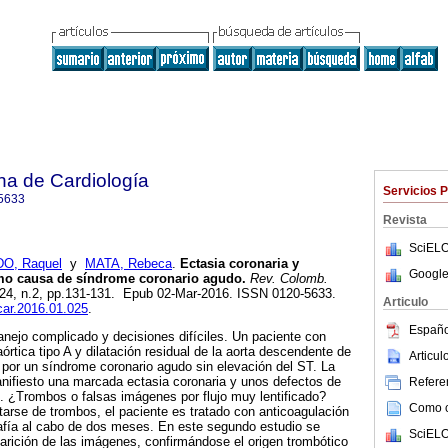
na de Cardiología
Servicios 
5633
Revista
SciELO
O, Raquel
y
MATA, Rebeca
.
Ectasia coronaria y
Google
mo causa de síndrome coronario agudo.
Rev. Colomb.
l.24, n.2, pp.131-131. Epub 02-Mar-2016. ISSN 0120-5633.
Articulo
ccar.2016.01.025
.
Españo
nejo complicado y decisiones difíciles. Un paciente con
rtica tipo A y dilatación residual de la aorta descendente de
Articu
por un síndrome coronario agudo sin elevación del ST. La
nifiesto una marcada ectasia coronaria y unos defectos de
Referen
. ¿Trombos o falsas imágenes por flujo muy lentificado?
Como ci
arse de trombos, el paciente es tratado con anticoagulación
rafía al cabo de dos meses. En este segundo estudio se
SciELO
rición de las imágenes, confirmándose el origen trombótico