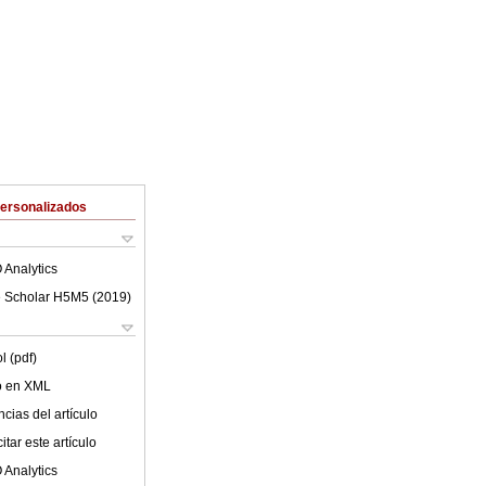
Personalizados
 Analytics
 Scholar H5M5 (
2019
)
l (pdf)
lo en XML
cias del artículo
tar este artículo
 Analytics