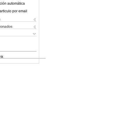
ción automática
articulo por email
s
cionados
nk