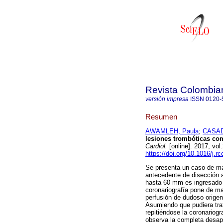
Revista Colombia
versión impresa
ISSN
0120-
Resumen
AWAMLEH, Paula
;
CASAD
lesiones trombóticas co
Cardiol.
[online]. 2017, vo
https://doi.org/10.1016/j.r
Se presenta un caso de ma
antecedente de disección aó
hasta 60 mm es ingresado 
coronariografía pone de ma
perfusión de dudoso origen
Asumiendo que pudiera trat
repitiéndose la coronariog
observa la completa desapa