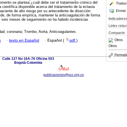
mento se plantea ¿cuál debe ser el tratamiento crónico del
Traduc
científica disponible acerca del tratamiento de la ectasia
Enviar 
 paciente de alto riesgo por su antecedente de disección
ide, de forma empírica, mantener la anticoagulación de forma
Indicadore
y seis meses de seguimiento no ha habido incidencias
Links rela
ad; coronaria; Trombo; Aorta; Anticoagulantes.
Compartir
Otros
s
·
texto en Español
·
Español (
pdf
)
Otros
Permali
Calle 127 No 16A-76 Oficina 503
Bogotá-Colombia
publicaciones@scc.org.co