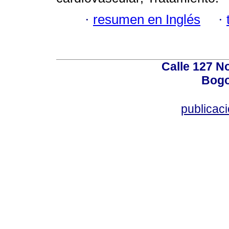
·
resumen en Inglés
·
Calle 127 N
Bogo
publicac