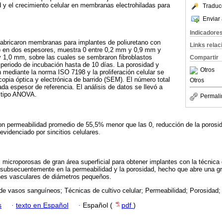
d y el crecimiento celular en membranas electrohiladas para
Traduc
Enviar 
Indicadore
fabricaron membranas para implantes de poliuretano con
Links rela
) en dos espesores, muestra 0 entre 0,2 mm y 0,9 mm y
 1,0 mm, sobre las cuales se sembraron fibroblastos
Compartir
periodo de incubación hasta de 10 días. La porosidad y
Otros
 mediante la norma ISO 7198 y la proliferación celular se
copia óptica y electrónica de barrido (SEM). El número total
Otros
da espesor de referencia. El análisis de datos se llevó a
 tipo ANOVA.
Permali
on permeabilidad promedio de 55,5% menor que las 0, reducción de la porosi
evidenciado por sincitios celulares.
 microporosas de gran área superficial para obtener implantes con la técnica 
y subsecuentemente en la permeabilidad y la porosidad, hecho que abre una g
ones vasculares de diámetros pequeños.
de vasos sanguíneos; Técnicas de cultivo celular; Permeabilidad; Porosidad;
s
·
texto en Español
·
Español (
pdf
)