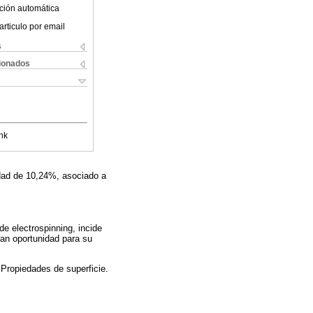
ción automática
articulo por email
s
cionados
nk
dad de 10,24%, asociado a
de electrospinning, incide
ran oportunidad para su
 Propiedades de superficie.