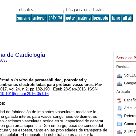
na de Cardiología
Servicios 
5633
Revista
SciELO
studio
in vitro
de permeabilidad, porosidad y
Google
embranas electrohiladas para prótesis vasculares.
Rev.
 2017, vol.24, n.2, pp.182-190. Epub 28-Sep-2016. ISSN
Articulo
g/10.1016/j.rccar.2016.05.016
.
Españo
os:
Articu
idad de fabricación de implantes vasculares mediante la
Referen
g ha ganado interés para vasos sanguíneos de diámetros
aplicaciones vasculares reside en su capacidad de generar
Como ci
on gran área superficial. Sin embargo, poco se conoce del
ctura y su espesor, tanto en las propiedades de transporte de
SciELO
ón celular. El propósito de este trabajo es analizar la