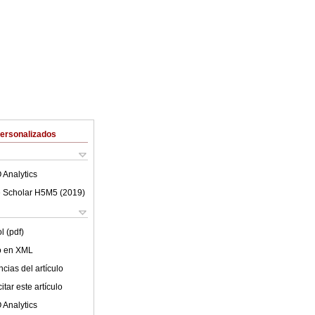
Personalizados
 Analytics
 Scholar H5M5 (
2019
)
l (pdf)
lo en XML
cias del artículo
tar este artículo
 Analytics