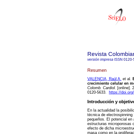
Revista Colombia
versión impresa
ISSN
0120-
Resumen
VALENCIA, Raúl A.
et al.
E
crecimiento celular en m
Colomb. Cardiol.
[online].
0120-5633.
https://doi.or
Introducción y objetiv
En la actualidad la posibil
técnica de electrospinnin
pequeños. El potencial en 
estructuras microporosas c
efecto de dicha microestru
masa como en la proliferaci