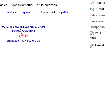
Traduç
rácico; Ergoespirometría; Fistula coronaria.
Enviar 
·
texto em Espanhol
·
Espanhol (
pdf
)
Indicadore
Links rela
Compartilh
Calle 127 No 16A-76 Oficina 503
Bogotá-Colombia
Mais
Mais
publicaciones@scc.org.co
Permali