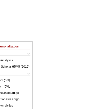
ersonalizados
 Analytics
 Scholar H5M5 (
2019
)
ol (pdf)
 em XML
cias do artigo
tar este artigo
 Analytics