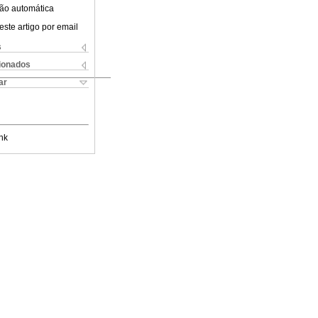
ão automática
este artigo por email
s
cionados
ar
nk