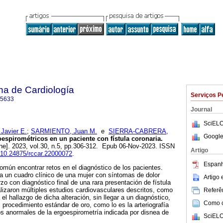
na de Cardiología
Serviços P
-5633
Journal
SciELO
avier E.
;
SARMIENTO, Juan M.
e
SIERRA-CABRERA,
Google
espirométricos en un paciente con fístula coronaria.
ine]. 2023, vol.30, n.5, pp.306-312. Epub 06-Nov-2023. ISSN
Artigo
g/10.24875/rccar.22000072
.
Espanh
omún encontrar retos en el diagnóstico de los pacientes.
a un cuadro clínico de una mujer con síntomas de dolor
Artigo
zo con diagnóstico final de una rara presentación de fístula
ealizaron múltiples estudios cardiovasculares descritos, como
Referên
l hallazgo de dicha alteración, sin llegar a un diagnóstico,
Como ci
el procedimiento estándar de oro, como lo es la arteriografía
dos anormales de la ergoespirometría indicada por disnea de
SciELO