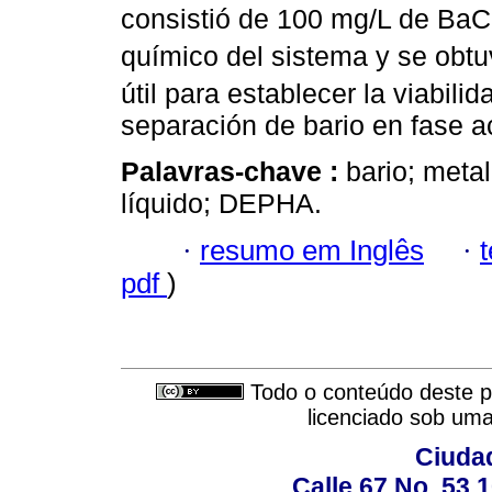
consistió de 100 mg/L de BaC
químico del sistema y se obt
útil para establecer la viabilid
separación de bario en fase 
Palavras-chave :
bario; meta
líquido; DEPHA.
·
resumo em Inglês
·
pdf
)
Todo o conteúdo deste pe
licenciado sob um
Ciudad
Calle 67 No. 53 