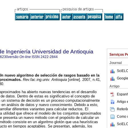
de Ingeniería Universidad de Antioquia
Serviços P
-6230
versão On-line
ISSN
2422-2844
Journal
SciELO
Un nuevo algoritmo de selección de rasgos basado en la
Google
 aproximados
.
Rev.fac.ing.univ. Antioquia
[online]. 2007, n.41,
30.
Artigo
 aproximados ha abierto nuevas tendencias en el desarrollo
Espanh
 de datos. Dentro de estas es significativo el concepto de
n un sistema de decisión es un proceso computacionalmente
Artigo
 en análisis de datos y nuevo conocimiento. Debido a esto,
rollar diferentes variantes para calcular reductos. El
Referên
 la utilidad que ofrece el modelo de los conjuntos aproximados
Como ci
e presenta un nuevo método con el propósito de calcular un
método consiste en un algoritmo glotón que usa heurísticas
SciELO
ducto en tiempos aceptables. Se presentan, además, los