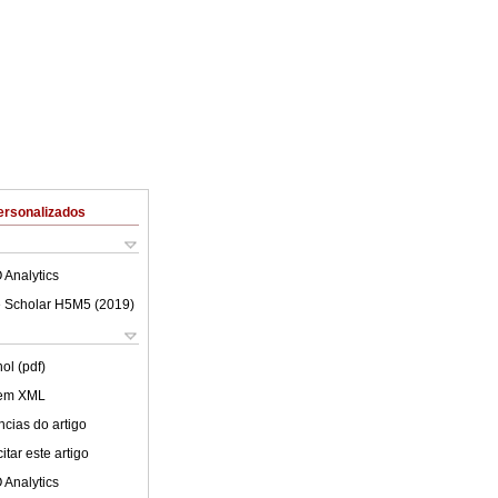
ersonalizados
 Analytics
 Scholar H5M5 (
2019
)
ol (pdf)
 em XML
cias do artigo
tar este artigo
 Analytics