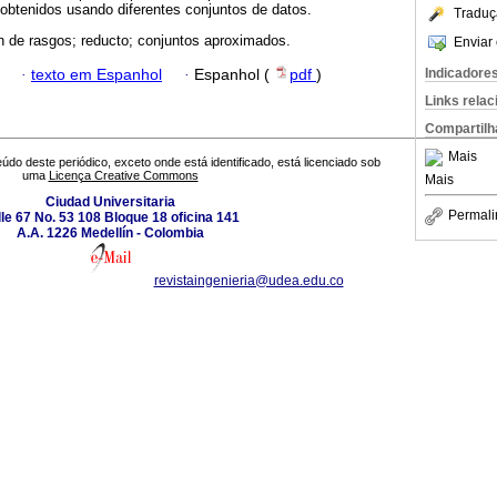
obtenidos usando diferentes conjuntos de datos.
Traduç
n de rasgos; reducto; conjuntos aproximados.
Enviar 
Indicadore
·
texto em Espanhol
·
Espanhol (
pdf
)
Links rela
Compartilh
Mais
údo deste periódico, exceto onde está identificado, está licenciado sob
uma
Licença Creative Commons
Mais
Ciudad Universitaria
Permali
le 67 No. 53 108 Bloque 18 oficina 141
A.A. 1226 Medellín - Colombia
revistaingenieria@udea.edu.co