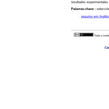
resultados experimentales 
Palavras-chave :
selecció
·
resumo em Inglês
Todo o conte
Cal