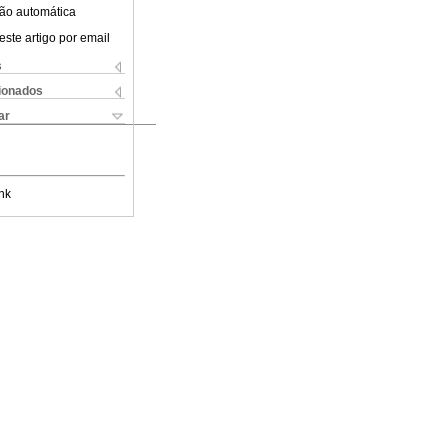
ão automática
este artigo por email
s
cionados
ar
nk