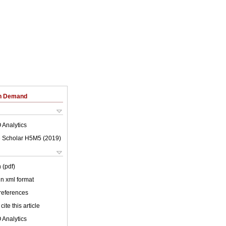
on Demand
 Analytics
 Scholar H5M5 (
2019
)
 (pdf)
 in xml format
 references
cite this article
 Analytics