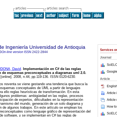
de Ingeniería Universidad de Antioquia
Services 
0
On-line version
ISSN
2422-2844
Journal
SciELO
DONA, David
.
Implementación en C# de las reglas
Google
ón de esquemas preconceptuales a diagramas uml 2.0
.
[online]. 2008, n.44, pp.119-136. ISSN 0120-6230.
Article
s noventa se viene gestando una tendencia que busca la
English
esquemas conceptuales de UML a partir de lenguajes
a ello reglas heurísticas de transformación. En esta
Article
algunos problemas: ambigüedad en las reglas, procesos
icipación de expertos, dificultades en la representación
Article
dinamismo del mundo, generación de un solo diagrama y
How to 
 de algunos trabajos. En este artículo se emplean los
conceptuales como lenguaje gráfico de representación del
SciELO
de software, y se implementan en C# las reglas de