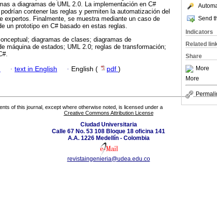
mas a diagramas de UML 2.0. La implementación en C#
Automat
podrían contener las reglas y permiten la automatización del
Send th
de expertos. Finalmente, se muestra mediante un caso de
de un prototipo en C# basado en estas reglas.
Indicators
nceptual; diagramas de clases; diagramas de
Related lin
e máquina de estados; UML 2.0; reglas de transformación;
C#.
Share
More
h
·
text in English
·
English (
pdf
)
More
Permali
tents of this journal, except where otherwise noted, is licensed under a
Creative Commons Attribution License
Ciudad Universitaria
Calle 67 No. 53 108 Bloque 18 oficina 141
A.A. 1226 Medellín - Colombia
revistaingenieria@udea.edu.co