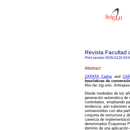
Revista Facultad 
Print version
ISSN
0120-623
Abstract
ZAPATA, Carlos
and
CAR
heurísticas de conversi
Rev.fac.ing.univ. Antioquia
Desde mediados de los año
generación automática de 
controlados, empleando par
tendencia, aún subsisten 
semiasistidos con alta part
conjunta de estructura y 
carencia de implementación
denominados Esquemas Pre
dominio de una aplicación 