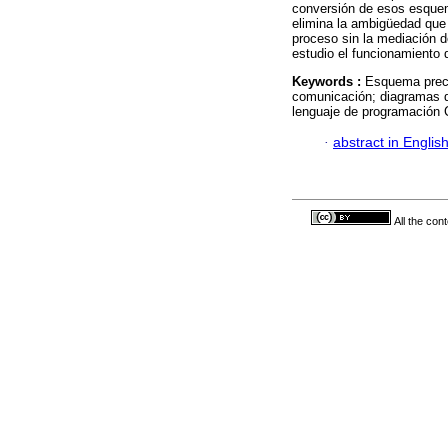
conversión de esos esque
elimina la ambigüedad que 
proceso sin la mediación 
estudio el funcionamiento 
Keywords :
Esquema preco
comunicación; diagramas d
lenguaje de programación 
·
abstract in Englis
All the con