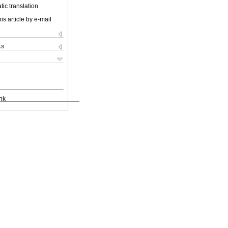
ic translation
is article by e-mail
ks
nk