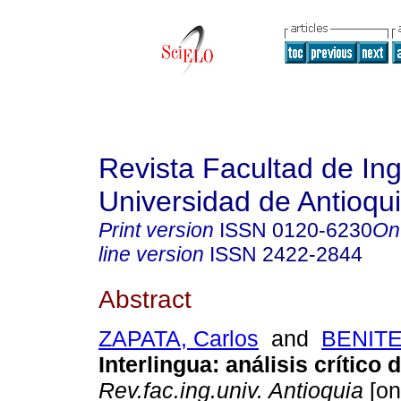
Revista Facultad de Ing
Universidad de Antioqu
Print version
ISSN
0120-6230
On
line version
ISSN
2422-2844
Abstract
ZAPATA, Carlos
and
BENITE
Interlingua
:
análisis crítico d
Rev.fac.ing.univ. Antioquia
[on