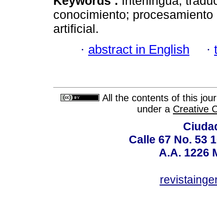
Keywords :
Interlingua; trad
conocimiento; procesamiento d
artificial.
·
abstract in English
·
All the contents of this jo
under a
Creative 
Ciudad
Calle 67 No. 53 
A.A. 1226 
revistaing