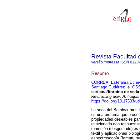
Revista Facultad 
versão impressa
ISSN
0120
Resumo
CORREA, Estefanía Echev
Santiago Gutiérrez
e
OSS
sericina/fibroína de seda
Rev.fac.ing.univ. Antioquia
https://doi.org/10.17533/u
La seda del Bombyx mori tie
es una proteína que present
propiedades deseables para
relacionada con respuest
remoción (desgomado) es d
textil y aplicaciones bioló
espectroscopía Raman, tre