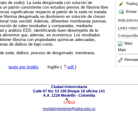
onato de sodio). La seda desgomada con solución de
Traduç
 un patrón consistente con estudios previos de fibroína libre
Enviar 
encias significativas respecto al patrón de la seda no tratada.
de fibroína desgomada se disolvieron en solución de cloruro
Indicadore
terial más versátil. Además, diferentes membranas porosas
emoción de sales residuales y comparadas, mediante
Links rela
ad y análisis EDS, identificando buen desempeño de la
a alimentos que, además, es económica. Los resultados
Compartilh
obtener fibroína con propiedades químicas adecuadas,
Mais
as de diálisis de bajo costo.
Mais
 de seda; diálisis; proceso de desgomado; membrana;
Permali
·
texto em Inglês
·
Inglês (
pdf
)
Ciudad Universitaria
Calle 67 No. 53 108 Bloque 18 oficina 141
A.A. 1226 Medellín - Colombia
revistaingenieria@udea.edu.co