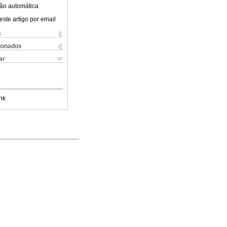
ão automática
este artigo por email
s
cionados
ar
nk