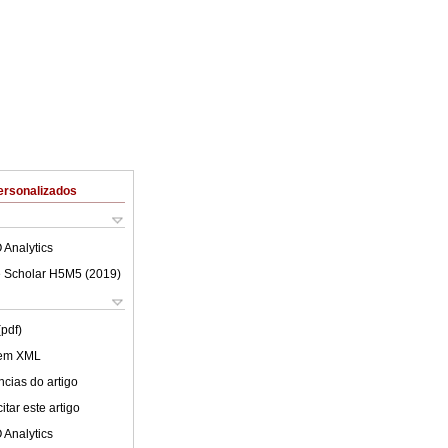
ersonalizados
 Analytics
 Scholar H5M5 (
2019
)
(pdf)
 em XML
cias do artigo
tar este artigo
 Analytics