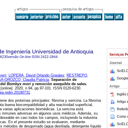
de Ingeniería Universidad de Antioquia
Serviços P
-6230
versão On-line
ISSN
2422-2844
Journal
SciELO
erri
;
LOPERA, David Orlando Grajales
;
RESTREPO,
Google
A-OROZCO, Claudia Patricia
.
Separación de
 del
Bombyx mori
y remoción asequible de sales.
Artigo
[online]. 2020, n.94, pp.97-101. ISSN 0120-6230.
dea.redin.20190731
.
Inglês 
ne dos proteínas principales: fibroína y sericina. La fibroína
Artigo
a buena biocompatibilidad y alta reactividad superficial,
 varias aplicaciones biomédicas. La sericina está
Referên
as inmunes adversas en algunos usos médicos. Además, su
Como ci
eseable en casi todos los campos, incluyendo la industria
gicas. En el presente estudio se evaluaron, mediante
SciELO
s métodos de desgomado (agua destilada, detergente líquido