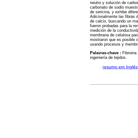
neutro y solución de carb
carbonato de sodio muestra
de sericina, y exhibe difer
Adicionalmente las fibras 
de calcio, buscando un ma
fueron probadas para la r
medición de la conductivid
membrana de celulosa par
mostraron que es posible 
usando procesos y membran
Palavras-chave :
Fibroina
ingeniería de tejidos.
·
resumo em Inglês