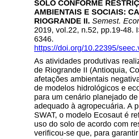
SOLO CONFORME RESTRI
AMBIENTAIS E SOCIAIS: C
RIOGRANDE II.
Semest. Eco
2019, vol.22, n.52, pp.19-48.
6346.
https://doi.org/10.22395/see
As atividades produtivas real
de Riogrande II (Antioquia, C
afetações ambientais negativa
de modelos hidrológicos e ec
para um cenário planejado de u
adequado à agropecuária. A p
SWAT, o modelo Ecosaut é ref
uso do solo de acordo com res
verificou-se que, para garanti