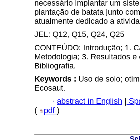
necessário implantar um sist
plantação de batata junto co
atualmente dedicado a ativida
JEL: Q12, Q15, Q24, Q25
CONTEÚDO: Introdução; 1. Car
Metodologia; 3. Resultados e
Bibliografia.
Keywords :
Uso de solo; otim
Ecosaut.
·
abstract in English
|
Spa
(
pdf
)
Sel