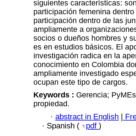
siguientes características: s
participación femenina dentr
participación dentro de las ju
ampliamente a organizaciones 
socios o dueños hombres y su
es en estudios básicos. El ap
investigación radica en la ap
conocimiento en Colombia don
ampliamente investigado esp
ocupan este tipo de cargos.
Keywords :
Gerencia; PyMEs; c
propiedad.
·
abstract in English
|
Fr
·
Spanish (
pdf
)