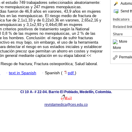
 el estudio 749 trabajadores seleccionados aleatoriamente:
Automat
 no menopáusicas y 247 mujeres menopáusicas.
Send th
ias fueron de 46,8 años en varones, 43,9 años en mujeres
os en las menopáusicas. El riesgo medio de fractura de
Indicators
ica fue de 2,1±1,33 y de 0,22±0,36 en varones, 2,65±2,16 y
enopáusicas y 3,1±2,93 y 0,44±0,88 en mujeres
Related lin
criterios positivos de tratamiento según la National
l 0,8 % de las mujeres no menopáusicas, un 2 % de las
Share
los hombres. Conclusión: el riesgo de sufrir fracturas
More
ectivo es muy bajo, sin embargo, el uso de la herramienta
ra detectar el riesgo en sus estadios iniciales y establecer
More
actuación precoz que permitan un ahorro en costes y mejorar
ión general mediante captación en su etapa laboral.<<
Permali
Riesgo de fractura; Fractura osteoporótica; Salud laboral.
h
·
text in Spanish
·
Spanish (
pdf
)
Cl 10 A- # 22-04. Barrio El Poblado, Medellín, Colombia.
revistamedica@ces.edu.co