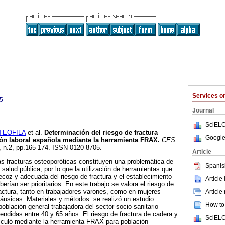
Services 
5
Journal
SciELO
TEOFILA
et al.
Determinación del riesgo de fractura
Google
ión laboral española mediante la herramienta FRAX
.
CES
6, n.2, pp.165-174. ISSN 0120-8705.
Article
as fracturas osteoporóticas constituyen una problemática de
Spanis
salud pública, por lo que la utilización de herramientas que
ecoz y adecuada del riesgo de fractura y el establecimiento
Article
berían ser prioritarios. En este trabajo se valora el riesgo de
fractura, tanto en trabajadores varones, como en mujeres
Article
sicas. Materiales y métodos: se realizó un estudio
How to 
población general trabajadora del sector socio-sanitario
didas entre 40 y 65 años. El riesgo de fractura de cadera y
SciELO
lculó mediante la herramienta FRAX para población