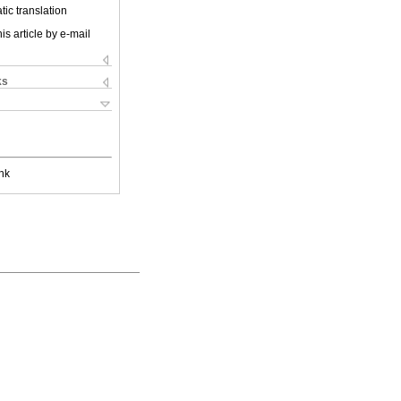
ic translation
is article by e-mail
ks
nk