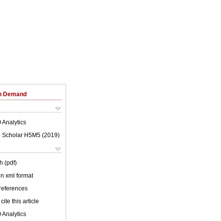
on Demand
 Analytics
 Scholar H5M5 (
2019
)
h (pdf)
 in xml format
 references
cite this article
 Analytics