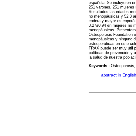
española. Se incluyeron en
251 varones, 251 mujeres
Resultados:las edades med
no menopáusicas y 52,3 añ
cadera y mayor osteoporót
0,27±0,94 en mujeres no m
menopáusicas. Presentaron 
Osteoporosis Foundation e
menopáusicas y ninguno de 
osteoporóticas en este col
FRAX puede ser muy útil pa
políticas de prevención y 
la salud de nuestra poblac
Keywords :
Osteoporosis; 
·
abstract in Englis