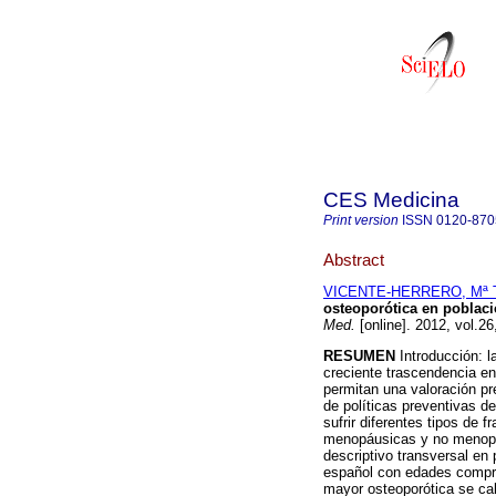
CES Medicina
Print version
ISSN
0120-870
Abstract
VICENTE-HERRERO, Mª 
osteoporótica en poblac
Med.
[online]. 2012, vol.2
RESUMEN
Introducción: l
creciente trascendencia en 
permitan una valoración pr
de políticas preventivas de
sufrir diferentes tipos de 
menopáusicas y no menopáu
descriptivo transversal en 
español con edades compren
mayor osteoporótica se ca