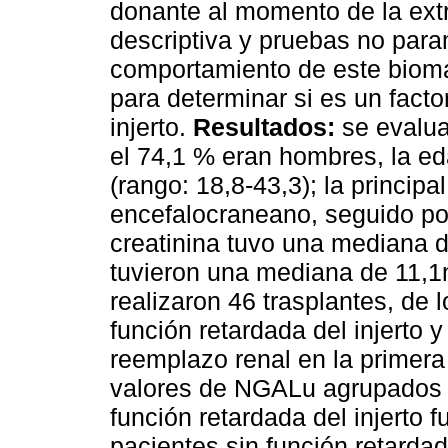
donante al momento de la extr
descriptiva y pruebas no para
comportamiento de este biomar
para determinar si es un facto
injerto.
Resultados:
se evalua
el 74,1 % eran hombres, la e
(rango: 18,8-43,3); la princip
encefalocraneano, seguido por
creatinina tuvo una mediana 
tuvieron una mediana de 11,1n
realizaron 46 trasplantes, de 
función retardada del injerto 
reemplazo renal en la primera
valores de NGALu agrupados 
función retardada del injerto f
pacientes sin función retardad