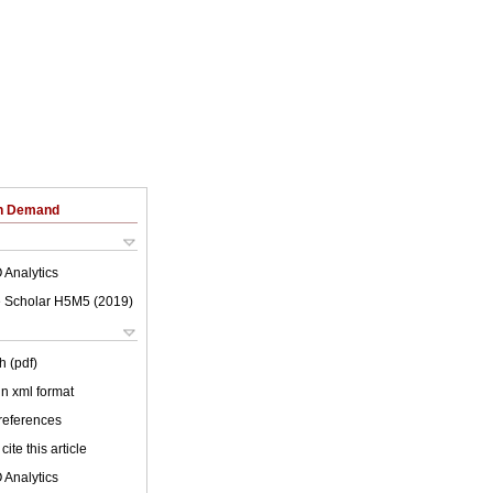
on Demand
 Analytics
 Scholar H5M5 (
2019
)
h (pdf)
 in xml format
 references
cite this article
 Analytics