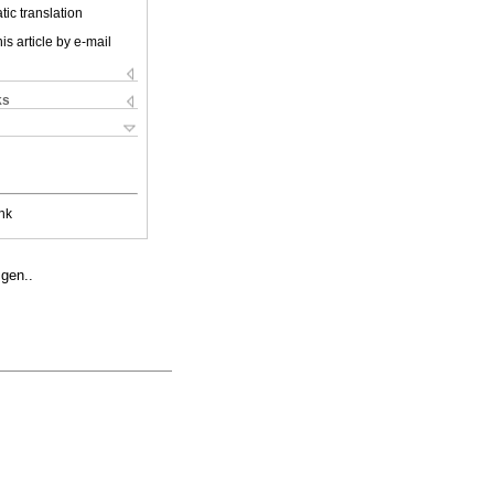
ic translation
is article by e-mail
ks
nk
gen..