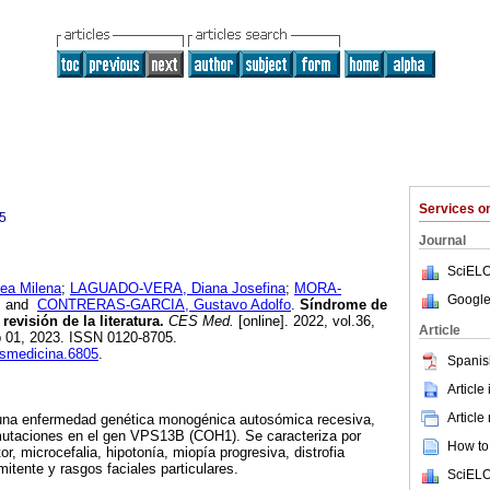
Services 
5
Journal
SciELO
a Milena
;
LAGUADO-VERA, Diana Josefina
;
MORA-
Google
and
CONTRERAS-GARCIA, Gustavo Adolfo
.
Síndrome de
evisión de la literatura.
CES Med.
[online]. 2022, vol.36,
Article
b 01, 2023. ISSN 0120-8705.
esmedicina.6805
.
Spanis
Article
Article
una enfermedad genética monogénica autosómica recesiva,
 mutaciones en el gen VPS13B (COH1). Se caracteriza por
How to 
r, microcefalia, hipotonía, miopía progresiva, distrofia
rmitente y rasgos faciales particulares.
SciELO