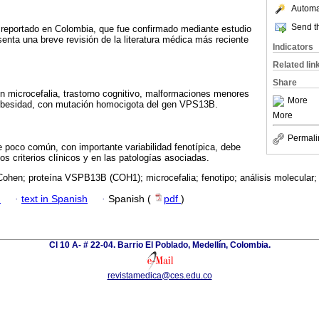
Automat
Send th
 reportado en Colombia, que fue confirmado mediante estudio
enta una breve revisión de la literatura médica más reciente
Indicators
Related lin
Share
n microcefalia, trastorno cognitivo, malformaciones menores
More
 obesidad, con mutación homocigota del gen VPS13B.
More
Permali
 poco común, con importante variabilidad fenotípica, debe
s criterios clínicos y en las patologías asociadas.
ohen; proteína VSPB13B (COH1); microcefalia; fenotipo; análisis molecular; 
h
·
text in Spanish
·
Spanish (
pdf
)
Cl 10 A- # 22-04. Barrio El Poblado, Medellín, Colombia.
revistamedica@ces.edu.co