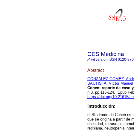
CES Medicina
Print version
ISSN
0120-870
Abstract
GONZALEZ-GOMEZ, Andre
BAUTISTA, Víctor Manuel
Cohen: reporte de caso y r
n.3, pp.115-124. Epub Fe
https://doi.org/10.21615/c
Introducción:
el Síndrome de Cohen es 
que se origina a partir de
obesidad, retraso psicomoto
retiniana, neutropenia inte