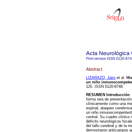
Acta Neurológica
Print version
ISSN
0120-874
Abstract
LIZARAZO, Jairo
et al.
His
un niño inmunocompete
125. ISSN 0120-8748.
RESUMEN
Introducción
.
forma rara de presentació
clínicamente como una meni
espinal, ataques cerebrova
un niño inmunocompentente
central. Su cuadro clínico 
déficits neurológicos foca
del tallo cerebral y de la 
demostraron anticuerpos an