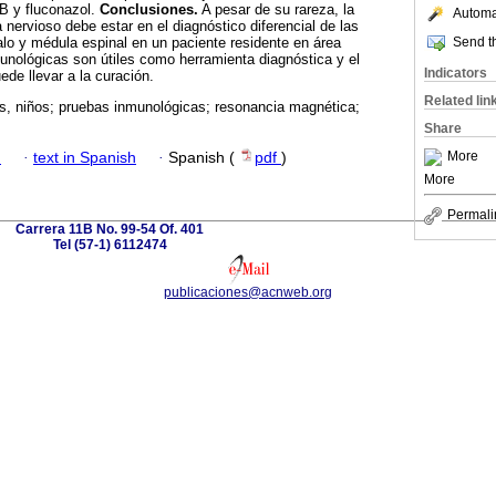
 B y fluconazol.
Conclusiones.
A pesar de su rareza, la
Automat
 nervioso debe estar en el diagnóstico diferencial de las
Send th
lo y médula espinal en un paciente residente en área
unológicas son útiles como herramienta diagnóstica y el
Indicators
ede llevar a la curación.
Related lin
s, niños; pruebas inmunológicas; resonancia magnética;
Share
More
h
·
text in Spanish
·
Spanish (
pdf
)
More
Permali
Carrera 11B No. 99-54 Of. 401
Tel (57-1) 6112474
publicaciones@acnweb.org