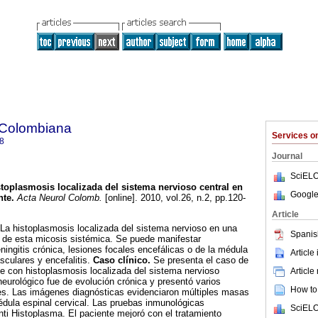
 Colombiana
Services 
8
Journal
SciELO
toplasmosis localizada del sistema nervioso central en
Google
nte
.
Acta Neurol Colomb.
[online]. 2010, vol.26, n.2, pp.120-
Article
 La histoplasmosis localizada del sistema nervioso en una
Spanis
n de esta micosis sistémica. Se puede manifestar
ngitis crónica, lesiones focales encefálicas o de la médula
Article
sculares y encefalitis.
Caso clínico.
Se presenta el caso de
 con histoplasmosis localizada del sistema nervioso
Article
neurológico fue de evolución crónica y presentó varios
How to 
les. Las imágenes diagnósticas evidenciaron múltiples masas
médula espinal cervical. Las pruebas inmunológicas
SciELO
ti Histoplasma. El paciente mejoró con el tratamiento