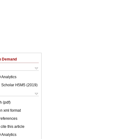
on Demand
 Analytics
 Scholar H5M5 (
2019
)
h (pdf)
 in xml format
 references
cite this article
 Analytics