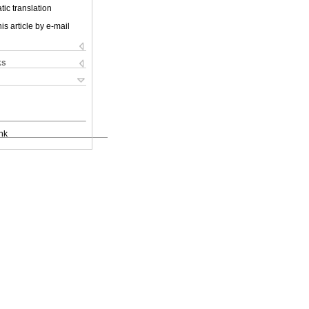
ic translation
is article by e-mail
ks
nk