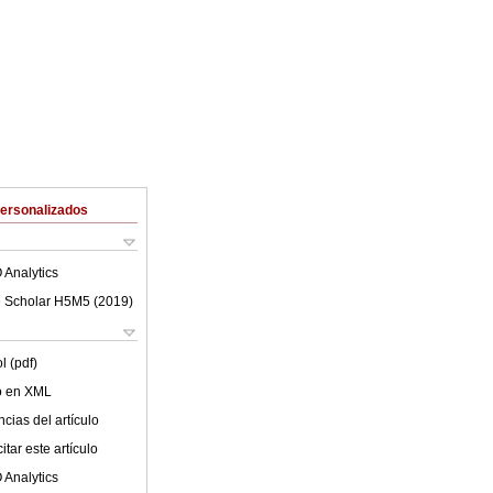
Personalizados
 Analytics
 Scholar H5M5 (
2019
)
l (pdf)
lo en XML
cias del artículo
tar este artículo
 Analytics