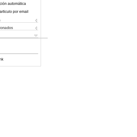
ción automática
articulo por email
s
cionados
nk