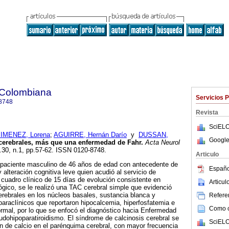
 Colombiana
Servicios 
8748
Revista
SciELO
JIMENEZ, Lorena
;
AGUIRRE, Hernán Darío
y
DUSSAN,
Google
 cerebrales, más que una enfermedad de Fahr
.
Acta Neurol
l.30, n.1, pp.57-62. ISSN 0120-8748.
Articulo
 paciente masculino de 46 años de edad con antecedente de
Españo
y alteración cognitiva leve quien acudió al servicio de
 cuadro clínico de 15 días de evolución consistente en
Articu
lógico, se le realizó una TAC cerebral simple que evidenció
cerebrales en los núcleos basales, sustancia blanca y
Referen
paraclínicos que reportaron hipocalcemia, hiperfosfatemia e
Como ci
al, por lo que se enfocó el diagnóstico hacia Enfermedad
dohipoparatiroidismo. El síndrome de calcinosis cerebral se
SciELO
 de calcio en el parénquima cerebral, con mayor frecuencia