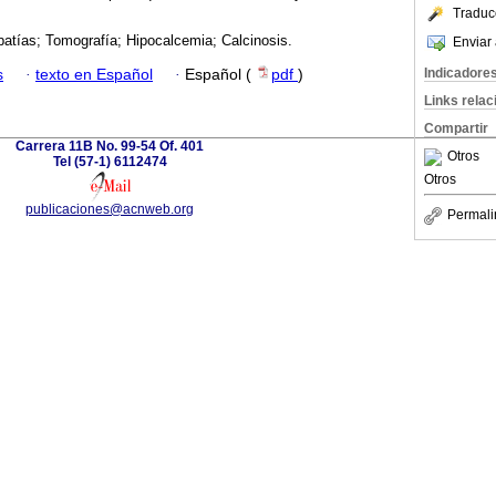
Traduc
atías; Tomografía; Hipocalcemia; Calcinosis.
Enviar 
Indicadore
s
·
texto en Español
·
Español (
pdf
)
Links rela
Compartir
Carrera 11B No. 99-54 Of. 401
Otros
Tel (57-1) 6112474
Otros
publicaciones@acnweb.org
Permali