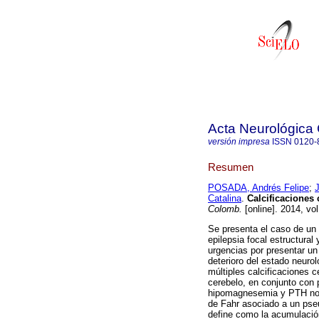
Acta Neurológica
versión impresa
ISSN
0120-
Resumen
POSADA, Andrés Felipe
;
Catalina
.
Calcificaciones
Colomb.
[online]. 2014, vo
Se presenta el caso de un
epilepsia focal estructural 
urgencias por presentar un
deterioro del estado neuro
múltiples calcificaciones 
cerebelo, en conjunto con 
hipomagnesemia y PTH norm
de Fahr asociado a un pseu
define como la acumulación