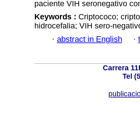
paciente VIH seronegativo con
Keywords :
Criptococo; cript
hidrocefalia; VIH sero-negativ
·
abstract in English
·
Carrera 11
Tel (
publicac