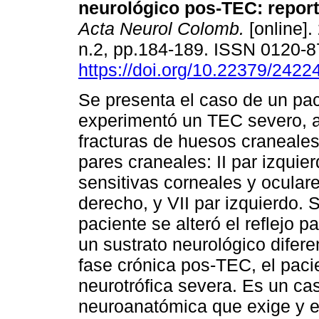
neurológico pos-TEC
:
repor
Acta Neurol Colomb.
[online].
n.2, pp.184-189. ISSN 0120-
https://doi.org/10.22379/242
Se presenta el caso de un pa
experimentó un TEC severo, 
fracturas de huesos craneales
pares craneales: II par izquie
sensitivas corneales y ocular
derecho, y VII par izquierdo. S
paciente se alteró el reflejo p
un sustrato neurológico difere
fase crónica pos-TEC, el paci
neurotrófica severa. Es un cas
neuroanatómica que exige y el 