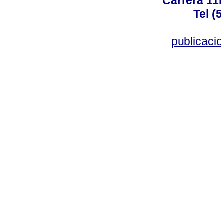
Carrera 11
Tel (
publicac