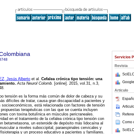
 Colombiana
Servicios 
8748
Revista
SciELO
 Jesús Alberto
et al.
Cefalea crónica tipo tensión
:
una
Google
tamiento
.
Acta Neurol Colomb.
[online]. 2015, vol.31, n.3,
48.
Articulo
tipo tensión es la forma más común de dolor de cabeza y su
Españo
ás difíciles de tratar, causa gran discapacidad a pacientes y
 socioeconómicos, está relacionada con factores de tensión
Articu
 propuestas terapéuticas con las que se cuenta incluyen
aciones con toxina botulínica en músculos pericraneales.
Referen
ividad en el tratamiento de la cefalea crónica tipo tensión con
Como ci
 con betametasona, un esteroide de depósito más lidocaína al
uscular a niveles suboccipital, paraespinales cervicales y
SciELO
isioterapia y un proceso educativo a pacientes y familiares.