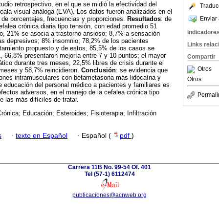
tudio retrospectivo, en el que se midió la efectividad del
Traduc
scala visual análoga (EVA). Los datos fueron analizados en el
Enviar 
e porcentajes, frecuencias y proporciones.
Resultados
: de
efalea crónica diaria tipo tensión, con edad promedio 51
Indicadore
, 21% se asocia a trastorno ansioso; 8,7% a sensación
as depresivos; 8% insomnio; 78,2% de los pacientes
Links rela
tratamiento propuesto y de estos, 85,5% de los casos se
, 66,8% presentaron mejoría entre 7 y 10 puntos; el mayor
Compartir
tico durante tres meses, 22,5% libres de crisis durante el
Otros
 meses y 58,7% reincidieron.
Conclusión
: se evidencia que
ciones intramusculares con betametasona más lidocaína y
Otros
de educación del personal médico a pacientes y familiares es
efectos adversos, en el manejo de la cefalea crónica tipo
Permali
 las más difíciles de tratar.
rónica; Educación; Esteroides; Fisioterapia; Infiltración
s
·
texto en Español
·
Español (
pdf
)
Carrera 11B No. 99-54 Of. 401
Tel (57-1) 6112474
publicaciones@acnweb.org