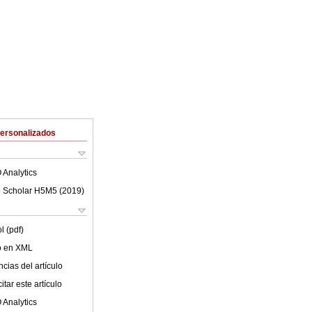
Personalizados
 Analytics
 Scholar H5M5 (
2019
)
l (pdf)
lo en XML
cias del artículo
tar este artículo
 Analytics