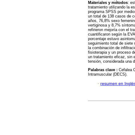
Materiales y métodos
: es
tratamiento utilizando la e
programa SPSS por medio d
un total de 138 casos de c
años, 76,8% sexo femenino
vertiginosa y 8,7% síntom
refirieron mejoría con el 
cuantificaron según la EVA
porcentaje estuvo asintomá
seguimiento total de siete
la combinación de infiltra
fisioterapia y un proceso 
un tratamiento eficaz, sin 
tensión, considerada una de
Palabras clave :
Cefalea C
Intramuscular (DECS).
·
resumen en Inglé