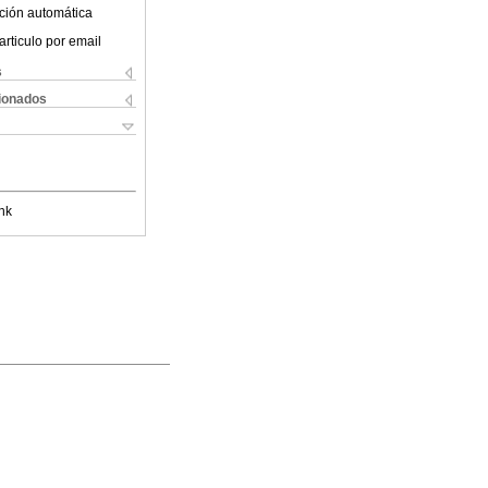
ción automática
articulo por email
s
cionados
nk