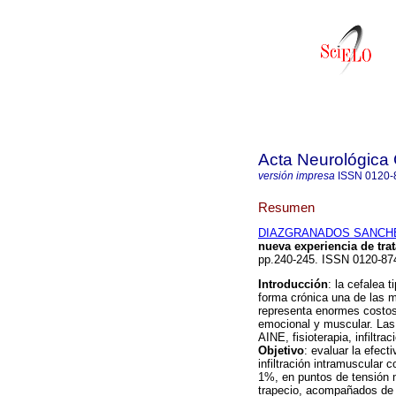
Acta Neurológica
versión impresa
ISSN
0120-
Resumen
DIAZGRANADOS SANCHEZ,
nueva experiencia de tra
pp.240-245. ISSN 0120-87
Introducción
: la cefalea 
forma crónica una de las m
representa enormes costos
emocional y muscular. Las
AINE, fisioterapia, infiltr
Objetivo
: evaluar la efect
infiltración intramuscular
1%, en puntos de tensión m
trapecio, acompañados de f