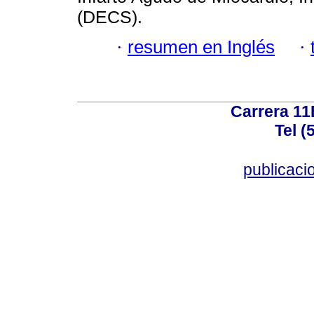
(DECS).
·
resumen en Inglés
·
Carrera 11
Tel (
publicac