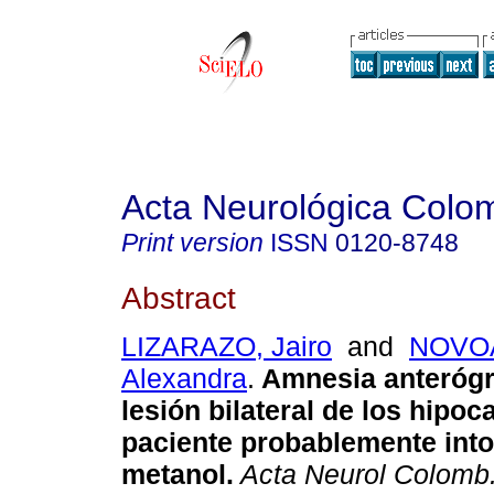
Acta Neurológica Colo
Print version
ISSN
0120-8748
Abstract
LIZARAZO, Jairo
and
NOVOA
Alexandra
.
Amnesia anterógr
lesión bilateral de los hipo
paciente probablemente int
metanol.
Acta Neurol Colomb