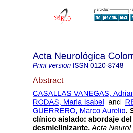
Acta Neurológica Colo
Print version
ISSN
0120-8748
Abstract
CASALLAS VANEGAS, Adria
RODAS, Maria Isabel
and
R
GUERRERO, Marco Aurelio
.
S
clínico aislado: abordaje de
desmielinizante.
Acta Neurol