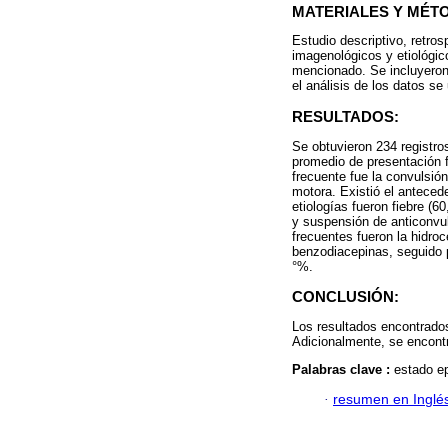
MATERIALES Y MÉT
Estudio descriptivo, retros
imagenológicos y etiológico
mencionado. Se incluyeron
el análisis de los datos se
RESULTADOS:
Se obtuvieron 234 registro
promedio de presentación f
frecuente fue la convulsión
motora. Existió el anteced
etiologías fueron fiebre (
y suspensión de anticonvu
frecuentes fueron la hidroc
benzodiacepinas, seguido p
°%.
CONCLUSIÓN:
Los resultados encontrados
Adicionalmente, se encont
Palabras clave :
estado ep
·
resumen en Inglé