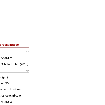
Personalizados
 Analytics
 Scholar H5M5 (
2019
)
l (pdf)
lo en XML
cias del artículo
tar este artículo
 Analytics