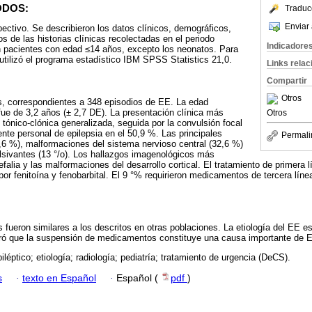
ODOS:
Traduc
Enviar 
pectivo. Se describieron los datos clínicos, demográficos,
s de las historias clínicas recolectadas en el periodo
Indicadore
 pacientes con edad ≤14 años, excepto los neonatos. Para
 utilizó el programa estadístico IBM SPSS Statistics 21,0.
Links rela
Compartir
Otros
s, correspondientes a 348 episodios de EE. La edad
ue de 3,2 años (± 2,7 DE). La presentación clínica más
Otros
 tónico-clónica generalizada, seguida por la convulsión focal
ente personal de epilepsia en el 50,9 %. Las principales
Permali
60,6 %), malformaciones del sistema nervioso central (32,6 %)
lsivantes (13 °/o). Los hallazgos imagenológicos más
efalia y las malformaciones del desarrollo cortical. El tratamiento de primera 
or fenitoína y fenobarbital. El 9 °% requirieron medicamentos de tercera línea
 fueron similares a los descritos en otras poblaciones. La etiología del EE e
ró que la suspensión de medicamentos constituye una causa importante de E
iléptico; etiología; radiología; pediatría; tratamiento de urgencia (DeCS).
s
·
texto en Español
·
Español (
pdf
)