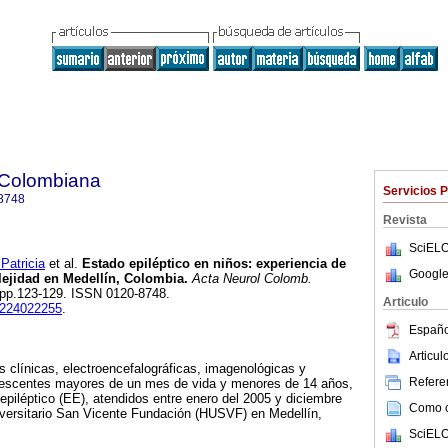
 Colombiana
Servicios 
8748
Revista
SciELO
atricia
et al.
Estado epiléptico en niños: experiencia de
Google
lejidad en Medellín, Colombia.
Acta Neurol Colomb.
3, pp.123-129. ISSN 0120-8748.
Articulo
24224022255
.
Españo
Articu
as clínicas, electroencefalográficas, imagenológicas y
Referen
olescentes mayores de un mes de vida y menores de 14 años,
epiléptico (EE), atendidos entre enero del 2005 y diciembre
Como ci
iversitario San Vicente Fundación (HUSVF) en Medellín,
SciELO