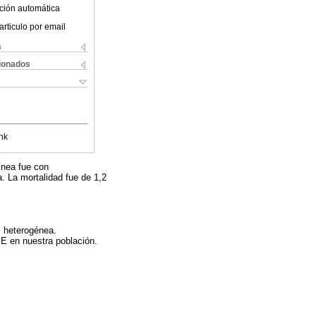
ción automática
articulo por email
s
cionados
nk
línea fue con
. La mortalidad fue de 1,2
s heterogénea.
E en nuestra población.