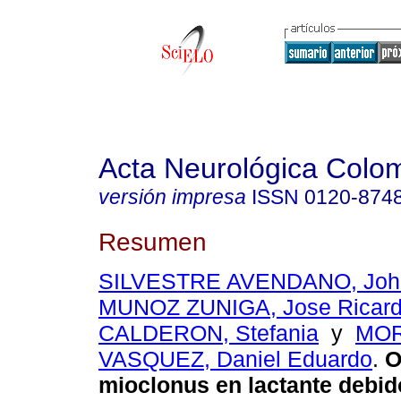
Acta Neurológica Colo
versión impresa
ISSN
0120-874
Resumen
SILVESTRE AVENDANO, John
MUNOZ ZUNIGA, Jose Ricar
CALDERON, Stefania
y
MO
VASQUEZ, Daniel Eduardo
.
O
mioclonus en lactante debid