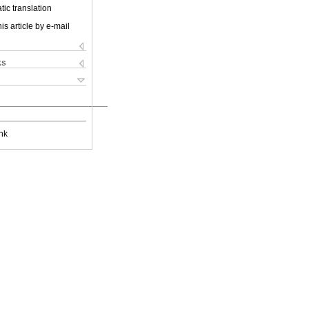
ic translation
is article by e-mail
ks
nk