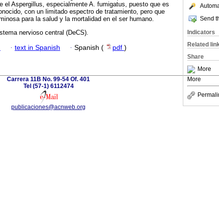
re el Aspergillus, especialmente A. fumigatus, puesto que es
Automat
nocido, con un limitado espectro de tratamiento, pero que
Send th
inosa para la salud y la mortalidad en el ser humano.
Indicators
istema nervioso central (DeCS).
Related lin
h
·
text in Spanish
·
Spanish (
pdf
)
Share
More
Carrera 11B No. 99-54 Of. 401
More
Tel (57-1) 6112474
Permali
publicaciones@acnweb.org