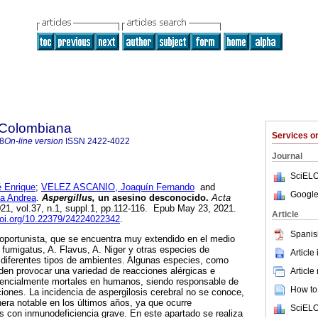
 Colombiana
Services 
8
On-line version
ISSN
2422-4022
Journal
SciELO
Enrique
;
VELEZ ASCANIO, Joaquín Fernando
and
Google
a Andrea
.
Aspergillus,
un asesino desconocido.
Acta
021, vol.37, n.1, suppl.1, pp.112-116. Epub May 23, 2021.
Article
doi.org/10.22379/24224022342
.
Spanis
 oportunista, que se encuentra muy extendido en el medio
fumigatus, A. Flavus, A. Niger y otras especies de
Article
 diferentes tipos de ambientes. Algunas especies, como
den provocar una variedad de reacciones alérgicas e
Article
tencialmente mortales en humanos, siendo responsable de
How to 
iones. La incidencia de aspergilosis cerebral no se conoce,
ra notable en los últimos años, ya que ocurre
SciELO
s con inmunodeficiencia grave. En este apartado se realiza