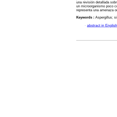
una revisión detallada sob
un microorganismo poco co
representa una amenaza om
Keywords :
Aspergillus; s
·
abstract in Englis