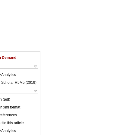
on Demand
 Analytics
 Scholar H5M5 (
2019
)
h (pdf)
 in xml format
 references
cite this article
 Analytics