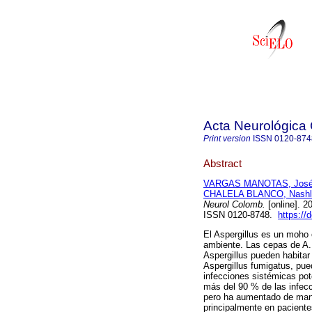
Acta Neurológica
Print version
ISSN
0120-874
Abstract
VARGAS MANOTAS, José 
CHALELA BLANCO, Nashl
Neurol Colomb.
[online]. 2
ISSN 0120-8748.
https://
El Aspergillus es un moho
ambiente. Las cepas de A. 
Aspergillus pueden habitar
Aspergillus fumigatus, pue
infecciones sistémicas po
más del 90 % de las infecc
pero ha aumentado de mane
principalmente en paciente