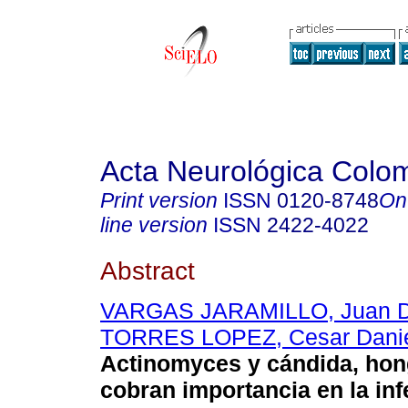
Acta Neurológica Colo
Print version
ISSN
0120-8748
On
line version
ISSN
2422-4022
Abstract
VARGAS JARAMILLO, Juan D
TORRES LOPEZ, Cesar Dani
Actinomyces y cándida, ho
cobran importancia en la inf