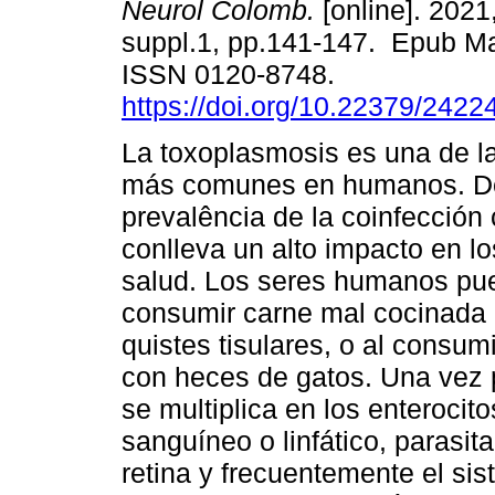
Neurol Colomb.
[online]. 2021,
suppl.1, pp.141-147. Epub Ma
ISSN 0120-8748.
https://doi.org/10.22379/242
La toxoplasmosis es una de l
más comunes en humanos. De
prevalência de la coinfección
conlleva un alto impacto en l
salud. Los seres humanos pue
consumir carne mal cocinada 
quistes tisulares, o al consu
con heces de gatos. Una vez p
se multiplica en los enterocito
sanguíneo o linfático, parasit
retina y frecuentemente el si