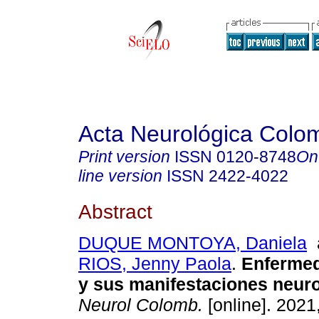
Acta Neurológica Colo
Print version
ISSN
0120-8748
On
line version
ISSN
2422-4022
Abstract
DUQUE MONTOYA, Daniela
RIOS, Jenny Paola
.
Enfermed
y sus manifestaciones neuro
Neurol Colomb.
[online]. 2021,