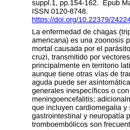
suppl.1, pp.154-162. Epub Ma
ISSN 0120-8748.
https://doi.org/10.22379/242
La enfermedad de chagas (tr
americana) es una zoonosis 
mortal causada por el parási
cruzi, transmitido por vectore
principalmente en territorio l
aunque tiene otras vías de t
aguda puede ser asintomática
generales inespecíficos o co
meningoencefalitis; adicional
que incluyen cardiomegalia y
gastrointestinal y neuropatía 
tromboembólicos son frecuente