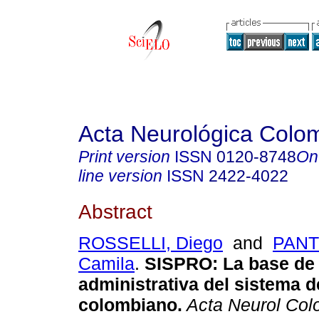
Acta Neurológica Colo
Print version
ISSN
0120-8748
On
line version
ISSN
2422-4022
Abstract
ROSSELLI, Diego
and
PANT
Camila
.
SISPRO: La base de
administrativa del sistema d
colombiano.
Acta Neurol Col