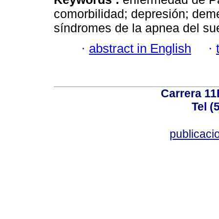
comorbilidad; depresión; deme
síndromes de la apnea del su
·
abstract in English
·
Carrera 11
Tel (
publicac