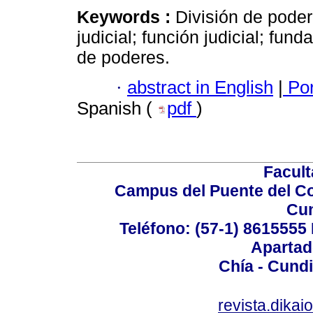
Keywords :
División de pode
judicial; función judicial; fun
de poderes.
·
abstract in English
|
Por
Spanish (
pdf
)
Facul
Campus del Puente del Co
Cu
Teléfono: (57-1) 8615555 
Apartad
Chía - Cund
revista.dika