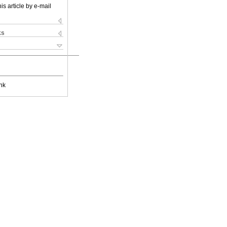
is article by e-mail
ks
nk