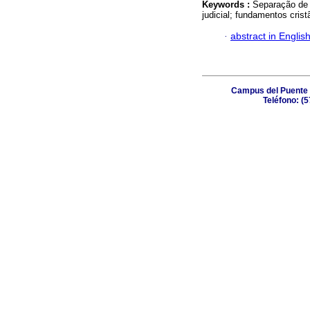
Keywords :
Separação de 
judicial; fundamentos cris
·
abstract in Englis
Campus del Puente 
Teléfono: (