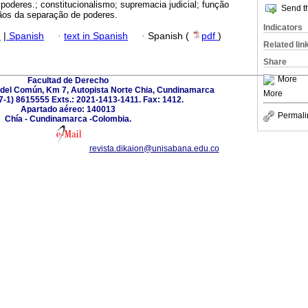
poderes.; constitucionalismo; supremacia judicial; função
Send th
tãos da separação de poderes.
Indicators
h
|
Spanish
·
text in Spanish
·
Spanish (
pdf
)
Related lin
Share
More
Facultad de Derecho
del Común, Km 7, Autopista Norte Chia, Cundinamarca
More
57-1) 8615555 Exts.: 2021-1413-1411. Fax: 1412.
Apartado aéreo: 140013
Permali
Chía - Cundinamarca -Colombia.
revista.dikaion@unisabana.edu.co