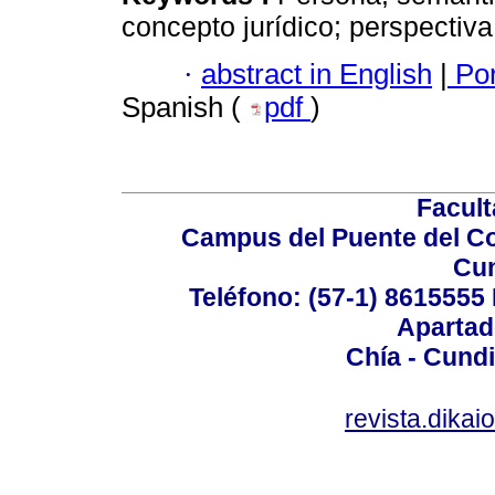
concepto jurídico; perspectiva 
·
abstract in English
|
Por
Spanish (
pdf
)
Facul
Campus del Puente del Co
Cu
Teléfono: (57-1) 8615555 
Apartad
Chía - Cund
revista.dika