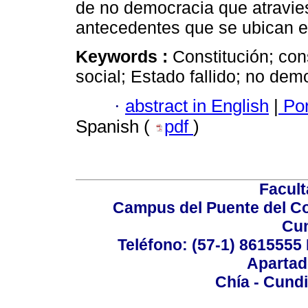
de no democracia que atravies
antecedentes que se ubican en
Keywords :
Constitución; cons
social; Estado fallido; no dem
·
abstract in English
|
Por
Spanish (
pdf
)
Facul
Campus del Puente del Co
Cu
Teléfono: (57-1) 8615555 
Apartad
Chía - Cund