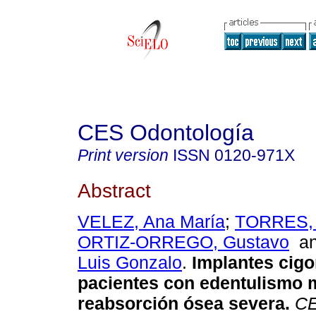
CES Odontología
Print version
ISSN
0120-971X
Abstract
VELEZ, Ana María
;
TORRES, 
ORTIZ-ORREGO, Gustavo
a
Luis Gonzalo
.
Implantes cig
pacientes con edentulismo m
reabsorción ósea severa
.
CE