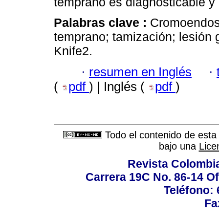
temprano es diagnosticable y 
Palabras clave :
Cromoendosc
temprano; tamización; lesión g
Knife2.
·
resumen en Inglés
·
(
pdf
) | Inglés (
pdf
)
Todo el contenido de esta 
bajo una
Lice
Revista Colombi
Carrera 19C No. 86-14 Of
Teléfono:
Fa