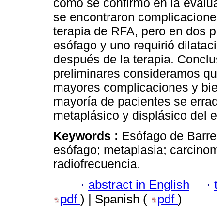
como se confirmó en la evalu
se encontraron complicaciones
terapia de RFA, pero en dos p
esófago y uno requirió dilat
después de la terapia. Conclu
preliminares consideramos qu
mayores complicaciones y bien
mayoría de pacientes se errad
metaplásico y displásico del e
Keywords :
Esófago de Barret
esófago; metaplasia; carcinoma
radiofrecuencia.
·
abstract in English
·
pdf
) | Spanish (
pdf
)