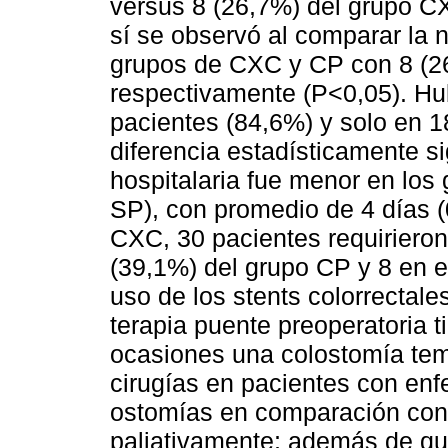
versus 8 (26,7%) del grupo CXC
sí se observó al comparar la 
grupos de CXC y CP con 8 (26
respectivamente (P<0,05). Hu
pacientes (84,6%) y solo en 
diferencia estadísticamente si
hospitalaria fue menor en lo
SP), con promedio de 4 días (
CXC, 30 pacientes requirieron
(39,1%) del grupo CP y 8 en el
uso de los stents colorrectale
terapia puente preoperatoria t
ocasiones una colostomía temp
cirugías en pacientes con en
ostomías en comparación con
paliativamente; además de que