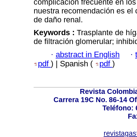
complicación frecuente en los
nuestra recomendación es el 
de daño renal.
Keywords :
Trasplante de híg
de filtración glomerular; inhib
·
abstract in English
·
pdf
) | Spanish (
pdf
)
Revista Colombi
Carrera 19C No. 86-14 Of
Teléfono:
Fa
revistaga