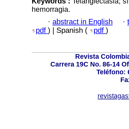
Keywords :
Telangiectasia; 
hemorragia.
·
abstract in English
·
pdf
) | Spanish (
pdf
)
Revista Colombi
Carrera 19C No. 86-14 Of
Teléfono:
Fa
revistaga