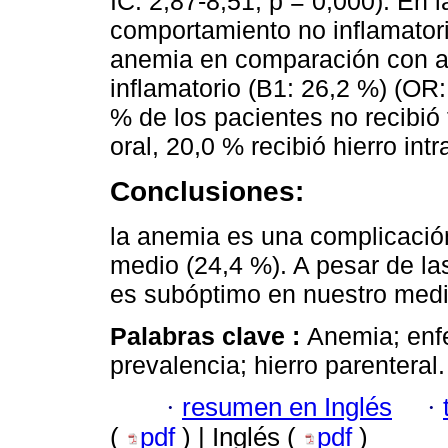
IC: 2,87-8,51; p = 0,000). En 
comportamiento no inflamator
anemia en comparación con a
inflamatorio (B1: 26,2 %) (OR:
% de los pacientes no recibió 
oral, 20,0 % recibió hierro in
Conclusiones:
la anemia es una complicación
medio (24,4 %). A pesar de las
es subóptimo en nuestro medi
Palabras clave :
Anemia; enfe
prevalencia; hierro parenteral.
·
resumen en Inglés
·
(
pdf
) | Inglés (
pdf
)