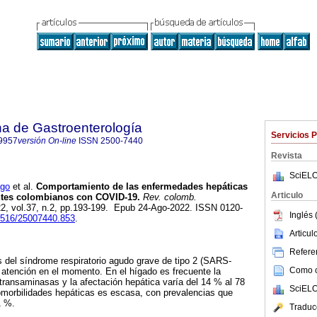
a de Gastroenterología
Servicios 
9957
versión On-line
ISSN
2500-7440
Revista
SciELO
go
et al.
Comportamiento de las enfermedades hepáticas
Articulo
ntes colombianos con COVID-19.
Rev. colomb.
22, vol.37, n.2, pp.193-199. Epub 24-Ago-2022. ISSN 0120-
Inglés 
22516/25007440.853
.
Articu
Referen
us del síndrome respiratorio agudo grave de tipo 2 (SARS-
Como ci
atención en el momento. En el hígado es frecuente la
transaminasas y la afectación hepática varía del 14 % al 78
SciELO
omorbilidades hepáticas es escasa, con prevalencias que
1 %.
Traduc