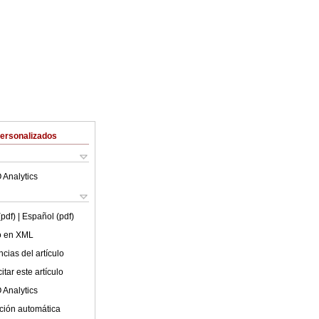
Personalizados
 Analytics
(pdf)
| Español (pdf)
lo en XML
cias del artículo
tar este artículo
 Analytics
ción automática