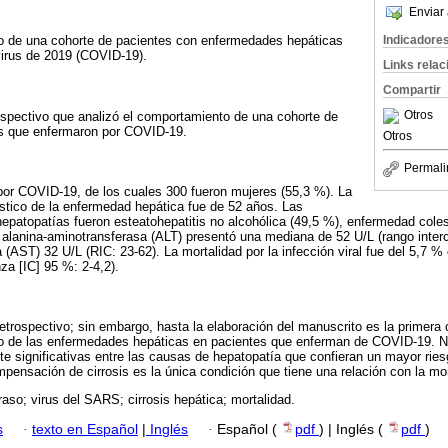
Enviar 
Indicadore
to de una cohorte de pacientes con enfermedades hepáticas
virus de 2019 (COVID-19).
Links rela
Compartir
Otros
ospectivo que analizó el comportamiento de una cohorte de
s que enfermaron por COVID-19.
Otros
Permali
por COVID-19, de los cuales 300 fueron mujeres (55,3 %). La
stico de la enfermedad hepática fue de 52 años. Las
hepatopatías fueron esteatohepatitis no alcohólica (49,5 %), enfermedad colest
a alanina-aminotransferasa (ALT) presentó una mediana de 52 U/L (rango intercu
 (AST) 32 U/L (RIC: 23-62). La mortalidad por la infección viral fue del 5,7 %
nza [IC] 95 %: 2-4,2).
retrospectivo; sin embargo, hasta la elaboración del manuscrito es la primera
to de las enfermedades hepáticas en pacientes que enferman de COVID-19. N
te significativas entre las causas de hepatopatía que confieran un mayor ries
ensación de cirrosis es la única condición que tiene una relación con la mor
aso; virus del SARS; cirrosis hepática; mortalidad.
s
·
texto en Español
|
Inglés
·
Español (
pdf
) | Inglés (
pdf
)