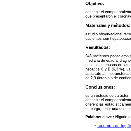
Objetivo:
describir el comportamien
que presentaron el corona
Materiales y métodos:
estudio observacional retr
pacientes con hepatopatía
Resultados:
543 pacientes padecieron 
mediana de edad al diagnó
principales causas de las 
hepatitis C y B (6,3 %). L
aspartato-aminotransferasa
de 2,9 (intervalo de confia
Conclusiones:
es un estudio de carácter 
describir el comportamien
diferencias estadísticamen
embargo, tener una descomp
Palabras clave :
Hígado gr
·
resumen en Inglé