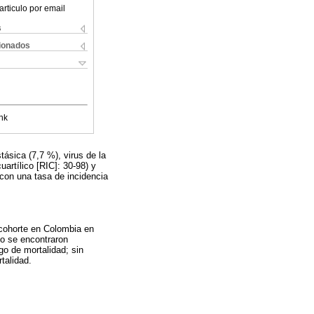
articulo por email
s
cionados
nk
ásica (7,7 %), virus de la
artílico [RIC]: 30-98) y
 con una tasa de incidencia
 cohorte en Colombia en
o se encontraron
go de mortalidad; sin
talidad.