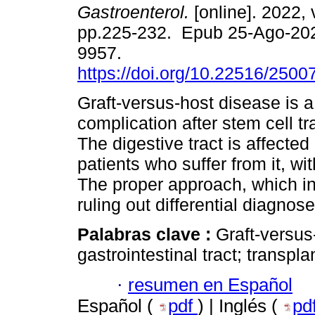
Gastroenterol.
[online]. 2022, 
pp.225-232. Epub 25-Ago-20
9957.
https://doi.org/10.22516/250
Graft-versus-host disease is
complication after stem cell tr
The digestive tract is affecte
patients who suffer from it, w
The proper approach, which i
ruling out differential diagno
Palabras clave :
Graft-versus
gastrointestinal tract; transpla
·
resumen en Español
Español (
pdf
) | Inglés (
pd