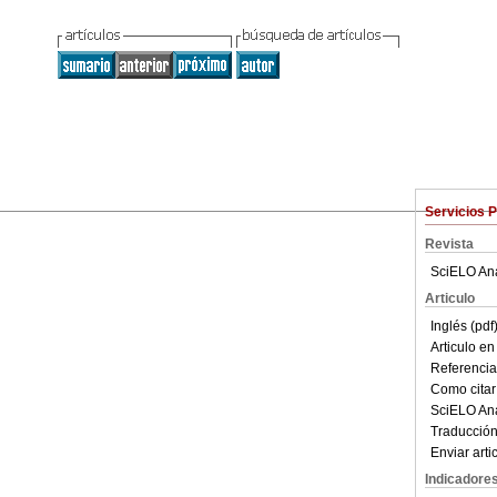
a de Gastroenterología
Servicios 
9957
versión On-line
ISSN
2500-7440
Revista
SciELO Ana
ana
et al.
Utilidad clínica de la cápsula endoscópica en el
Articulo
l intestino delgado en pacientes hospitalizados en
OCOL
.
Rev. colomb. Gastroenterol.
[online]. 2026, vol.41,
Inglés (pdf
r-2026. ISSN 0120-9957.
Articulo e
25007440.1452
.
Referencias
Como citar 
SciELO Ana
) es una herramienta esencial en la evaluación del intestino
Traducción
xperiencia en pacientes hospitalizados en Colombia es
Enviar arti
céntrico aporta datos inéditos sobre su seguridad,
ilidad clínica.
Indicadore