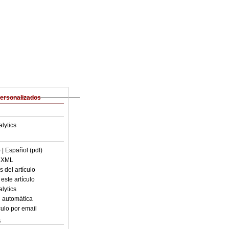
Personalizados
lytics
)
| Español (pdf)
n XML
 del artículo
este artículo
lytics
 automática
culo por email
s