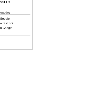
cionados
nes fueron hemorragia de
oria intestinal (22,1%; IC
 20,6%. La preparación
o oscuro y el 89,2% en
siones más frecuentes
%), resuelto
s hospitalizados. Estos
ro y enfermedad
; diagnóstico.