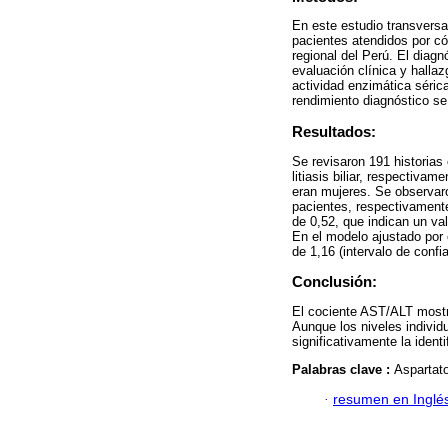
En este estudio transversal
pacientes atendidos por cól
regional del Perú. El diagnó
evaluación clínica y halla
actividad enzimática séric
rendimiento diagnóstico s
Resultados:
Se revisaron 191 historias
litiasis biliar, respectiva
eran mujeres. Se observar
pacientes, respectivamente
de 0,52, que indican un va
En el modelo ajustado por e
de 1,16 (intervalo de confi
Conclusión:
El cociente AST/ALT mostró 
Aunque los niveles indivi
significativamente la identif
Palabras clave :
Aspartato
·
resumen en Inglé