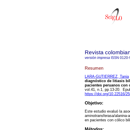
Revista colombian
versión impresa
ISSN
0120-
Resumen
LARA-GUTIERREZ, Tania
diagnóstico de litiasis b
pacientes peruanos con có
vol.41, n.1, pp.13-20. Ep
https://doi.org/10.22516/
Objetivo:
Este estudio evaluó la aso
aminotransferasa/alanina-am
en pacientes con cólico bili
Métodos: