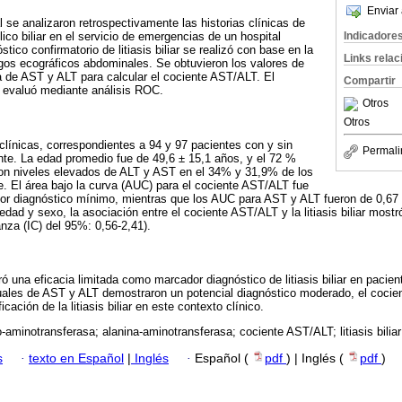
Enviar 
 se analizaron retrospectivamente las historias clínicas de
Indicadore
ico biliar en el servicio de emergencias de un hospital
stico confirmatorio de litiasis biliar se realizó con base en la
Links rela
zgos ecográficos abdominales. Se obtuvieron los valores de
a de AST y ALT para calcular el cociente AST/ALT. El
Compartir
e evaluó mediante análisis ROC.
Otros
Otros
 clínicas, correspondientes a 94 y 97 pacientes con y sin
Permali
mente. La edad promedio fue de 49,6 ± 15,1 años, y el 72 %
on niveles elevados de ALT y AST en el 34% y 31,9% de los
. El área bajo la curva (AUC) para el cociente AST/ALT fue
lor diagnóstico mínimo, mientras que los AUC para AST y ALT fueron de 0,67
dad y sexo, la asociación entre el cociente AST/ALT y la litiasis biliar most
anza (IC) del 95%: 0,56-2,41).
una eficacia limitada como marcador diagnóstico de litiasis biliar en paciente
duales de AST y ALT demostraron un potencial diagnóstico moderado, el coci
icación de la litiasis biliar en este contexto clínico.
-aminotransferasa; alanina-aminotransferasa; cociente AST/ALT; litiasis biliar; 
s
·
texto en Español
|
Inglés
·
Español (
pdf
) | Inglés (
pdf
)