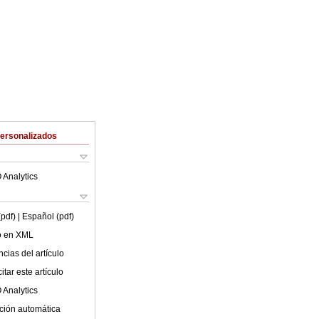
Personalizados
 Analytics
(pdf)
| Español (pdf)
lo en XML
cias del artículo
tar este artículo
 Analytics
ción automática