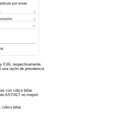
articulo por email
s
cionados
nk
 y 0,65, respectivamente.
ró una razón de prevalencia
s con cólico biliar.
ente AST/ALT no mejoró
cólico biliar.