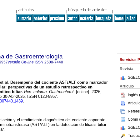
a de Gastroenterología
Servicios 
9957
versión On-line
ISSN
2500-7440
Revista
SciELO
et al.
Desempeño del cociente AST/ALT como marcador
Articulo
iliar: perspectivas de un estudio retrospectivo en
lico biliar.
Rev. colomb. Gastroenterol.
[online]. 2026,
Inglés 
ub 30-Abr-2026. ISSN 0120-9957.
25007440.1439
.
Articu
Referen
Como ci
ciación y el rendimiento diagnóstico del cociente aspartato-
inotransferasa (AST/ALT) en la detección de litiasis biliar
SciELO
ar.
Traduc